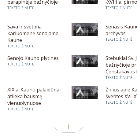
parapinėje bažnyčioje
‑XVIII a. pirm
TEKSTO ŽINUTĖ
TEKSTO ŽINUTĖ
Sava ir svetima
Senasis Kaun
kariuomenė senajame
archyvas
Kaune
TEKSTO ŽINUTĖ
TEKSTO ŽINUTĖ
Senojo Kauno plytinės
Stebuklai Šv. 
TEKSTO ŽINUTĖ
bažnyčioje pr
Čenstakavos 
Motinos pave
TEKSTO ŽINUTĖ
XIX a. Kauno palaidūnai
Žinios apie K
atlieka bausmę
šventes XVI-XV
vienuolynuose
TEKSTO ŽINUTĖ
TEKSTO ŽINUTĖ
1