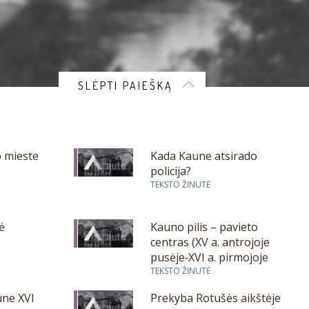
SLĖPTI PAIEŠKĄ
 mieste
Kada Kaune atsirado
policija?
TEKSTO ŽINUTĖ
ė
Kauno pilis – pavieto
centras (XV a. antrojoje
pusėje‑XVI a. pirmojoje
pusėje)
TEKSTO ŽINUTĖ
ne XVI
Prekyba Rotušės aikštėje