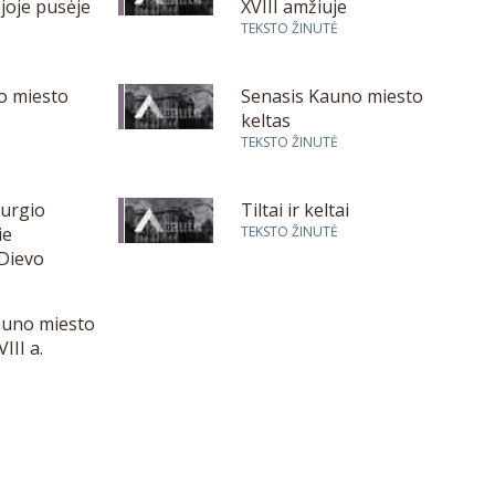
ojoje pusėje
XVIII amžiuje
TEKSTO ŽINUTĖ
o miesto
Senasis Kauno miesto
keltas
TEKSTO ŽINUTĖ
Jurgio
Tiltai ir keltai
ie
TEKSTO ŽINUTĖ
Dievo
ikslo
auno miesto
III a.