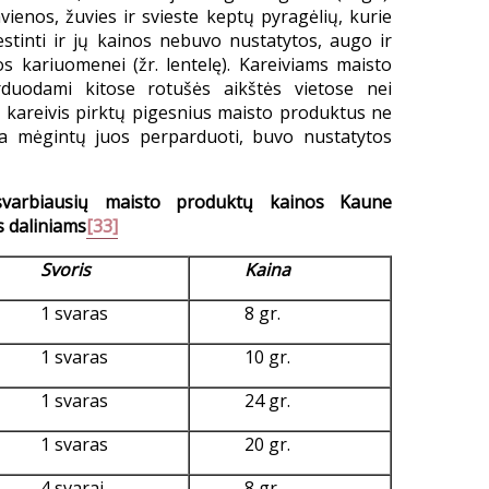
vienos, žuvies ir svieste keptų pyragėlių, kurie
tinti ir jų kainos nebuvo nustatytos, augo ir
s kariuomenei (žr. lentelę). Kareiviams maisto
rduodami kitose rotušės aikštės vietose nei
gu kareivis pirktų pigesnius maisto produktus ne
ba mėgintų juos perparduoti, buvo nustatytos
svarbiausių maisto produktų kainos Kaune
 daliniams
[33]
Svoris
Kaina
1 svaras
8 gr.
1 svaras
10 gr.
1 svaras
24 gr.
1 svaras
20 gr.
4 svarai
8 gr.