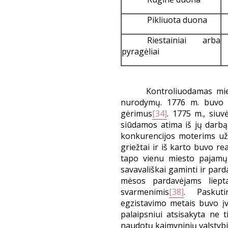
Pikliuota duona
Riestainiai arba
pyragėliai
Kontroliuodamas mie
nurodymų. 1776 m. buvo už
gėrimus
[34]
. 1775 m., siu
siūdamos atima iš jų darb
konkurencijos moterims už
griežtai ir iš karto buvo 
tapo vienu miesto pajamų 
savavališkai gaminti ir parda
mėsos pardavėjams liepta 
svarmenimis
[38]
. Paskuti
egzistavimo metais buvo įve
palaipsniui atsisakyta ne t
naudotų kaimyninių valstyb