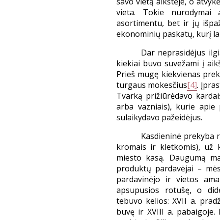
savo vietą aikštėje, o atv
vieta. Tokie nurodymai 
asortimentu, bet ir jų išpaž
ekonominių paskatų, kurį lai
Dar neprasidėjus ilg
kiekiai buvo suvežami į aikš
Prieš mugę kiekvienas prekei
turgaus mokesčius
[4]
. Įpra
Tvarką prižiūrėdavo kardai
arba vazniais), kurie api
sulaikydavo pažeidėjus.
Kasdieninė prekyba r
kromais ir kletkomis), už
miesto kasą. Daugumą ma
produktų pardavėjai – mėsi
pardavinėjo ir vietos ama
apsupusios rotušę, o did
tebuvo kelios: XVII a. prad
buvę ir XVIII a. pabaigoje