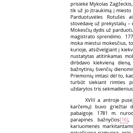
prisiekė Mykolas Zagžeckis,
tik už jo įtraukimą į mies
Parduotuvėles Rotušės a
stovėdavę už prekystalių – 
Mokesčių dydis už parduotu
magistrato sprendimo. 1771
moka miestui mokesčius, tod
kurioje, atsižvelgiant į ki
nustatytas atitinkamas mok
dirbdavo kiekvieną dieną,
bažnytinių švenčių dienomis
Priemonių imtasi dėl to, k
turbūt siekiant rimties p
uždarytos tris sekmadienius 
XVIII a. antroje pus
karčemų) buvo griežtai dr
pabaigoje. 1781 m. nurod
parapinės bažnyčios
[16]
,
kariuomenės markitantam
privačiuose namuose, prie 