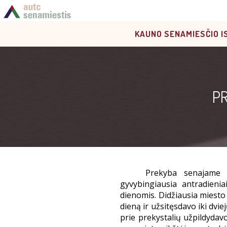
KAUNO SENAMIESČIO I
PR
Prekyba senajame 
gyvybingiausia antradieni
dienomis. Didžiausia miesto
dieną ir užsitęsdavo iki dvi
prie prekystalių užpildydav