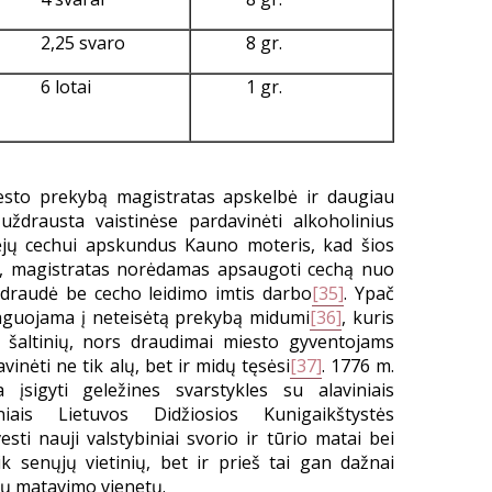
2,25 svaro
8 gr.
6 lotai
1 gr.
sto prekybą magistratas apskelbė ir daugiau
drausta vaistinėse pardavinėti alkoholinius
vėjų cechui apskundus Kauno moteris, kad šios
ą, magistratas norėdamas apsaugoti cechą nuo
draudė be cecho leidimo imtis darbo
[35]
. Ypač
reaguojama į neteisėtą prekybą midumi
[36]
, kuris
šaltinių, nors draudimai miesto gyventojams
vinėti ne tik alų, bet ir midų tęsėsi
[37]
. 1776 m.
įsigyti geležines svarstykles su alaviniais
niais Lietuvos Didžiosios Kunigaikštystės
sti nauji valstybiniai svorio ir tūrio matai bei
ik senųjų vietinių, bet ir prieš tai gan dažnai
ių matavimo vienetų.