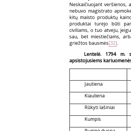
Neskaičiuojant veršienos, a
nebuvo magistrato apmokes
kitų maisto produktų kaino
produktai turėjo būti pa
civiliams, o tuo atveju, jei
sau, bet miestiečiams, ar
griežtos bausmės
[32]
.
Lentelė. 1794 m. 
apsistojusiems kariuomenės
Jautiena
Kiauliena
Rūkyti lašiniai
Kumpis
Ruginė duona