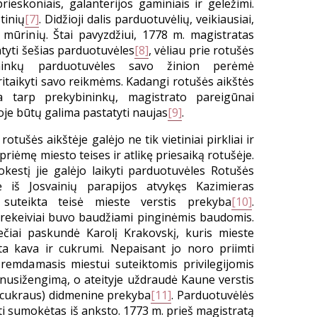
rieskoniais, galanterijos gaminiais ir geležimi.
tinių
[7]
. Didžioji dalis parduotuvėlių, veikiausiai,
mūrinių. Štai pavyzdžiui, 1778 m. magistratas
tyti šešias parduotuvėles
[8]
, vėliau prie rotušės
ninkų parduotuvėles savo žinion perėmė
ritaikyti savo reikmėms. Kadangi rotušės aikštės
ta tarp prekybininkų, magistrato pareigūnai
oje būtų galima pastatyti naujas
[9]
.
rotušės aikštėje galėjo ne tik vietiniai pirkliai ir
priėmę miesto teises ir atlikę priesaiką rotušėje.
estį jie galėjo laikyti parduotuvėles Rotušės
ė iš Josvainių parapijos atvykęs Kazimieras
suteikta teisė mieste verstis prekyba
[10]
.
 prekeiviai buvo baudžiami pinginėmis baudomis.
ečiai paskundė Karolį Krakovskį, kuris mieste
ta kava ir cukrumi. Nepaisant jo noro priimti
 remdamasis miestui suteiktomis privilegijomis
nusižengimą, o ateityje uždraudė Kaune verstis
ei cukraus) didmenine prekyba
[11]
. Parduotuvėlės
 sumokėtas iš anksto. 1773 m. prieš magistratą