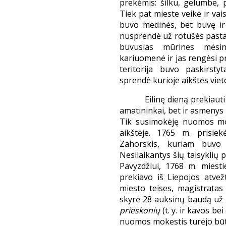
prekėmis: šilku, gelumbe, p
Tiek pat mieste veikė ir vais
buvo medinės, bet buvę ir 
nusprendė už rotušės pasta
buvusias mūrines mėsi
kariuomenė ir jas rengėsi p
teritorija buvo paskirsty
sprendė kurioje aikštės viet
Eilinę dieną prekiauti 
amatininkai, bet ir asmenys 
Tik susimokėję nuomos mok
aikštėje. 1765 m. prisiek
Zahorskis, kuriam buvo 
Nesilaikantys šių taisyklių
Pavyzdžiui, 1768 m. miesti
prekiavo iš Liepojos atvež
miesto teises, magistratas
skyrė 28 auksinų baudą už 
prieskonių
(t. y. ir kavos b
nuomos mokestis turėjo būti