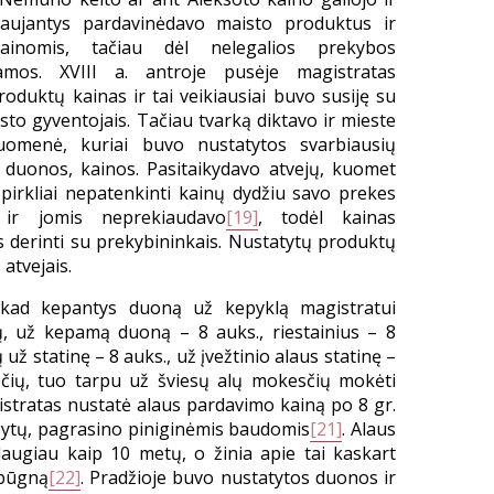
kiaujantys pardavinėdavo maisto produktus ir
inomis, tačiau dėl nelegalios prekybos
mos. XVIII a. antroje pusėje magistratas
oduktų kainas ir tai veikiausiai buvo susiję su
sto gyventojais. Tačiau tvarką diktavo ir mieste
iuomenė, kuriai buvo nustatytos svarbiausių
 duonos, kainos. Pasitaikydavo atvejų, kuomet
pirkliai nepatenkinti kainų dydžiu savo prekes
 ir jomis neprekiaudavo
[19]
, todėl kainas
 derinti su prekybininkais. Nustatytų produktų
 atvejais.
 kad kepantys duoną už kepyklą magistratui
 už kepamą duoną – 8 auks., riestainius – 8
už statinę – 8 auks., už įvežtinio alaus statinę –
sčių, tuo tarpu už šviesų alų mokesčių mokėti
istratas nustatė alaus pardavimo kainą po 8 gr.
iršytų, pagrasino piniginėmis baudomis
[21]
. Alaus
daugiau kaip 10 metų, o žinia apie tai kaskart
būgną
[22]
. Pradžioje buvo nustatytos duonos ir