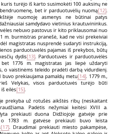
 kuris turėjo iš karto susimokėti 100 auksinų ne
to bendruomenę, bet ir parduotuvėlių nuomą
[12]
.
ikštėje nuomoję asmenys ne būtinai patys
dažniausiai samdydavo vietinius krautuvininkus.
vėles nebuvo pastovus ir kito priklausomai nuo
 m. burmistras pranešė, kad ne visi prekeiviai
ėl magistratas nusprendė sudaryti instrukciją,
ekvienos parduotuvėlės pajamas iš prekybos, būtų
esčių dydis
[13]
. Parduotuvės ir parduotuvėlės
 bet 1776 m. magistratas jas liepė uždaryti
, o vaistinėms teleido pradėti darbą vidurdienį.
ad buvo prekiaujama pamaldų metu
[14]
. 1779 m.,
rieš Velykas, visos parduotuvės turėjo būti
iš eilės
[15]
.
ėje prekyba už rotušės aikštės ribų (neskaitant
audžiama. Padėtis nežymiai keitėsi XVIII a.
yta prekiauti duona Didžiojoje gatvėje prie
 o 1783 m. gatvėse prekiauti buvo leista
s
[17]
. Draudimai prekiauti miesto pakampėse,
Nemuno kelto ar ant Aleksoto kalno galiojo ir