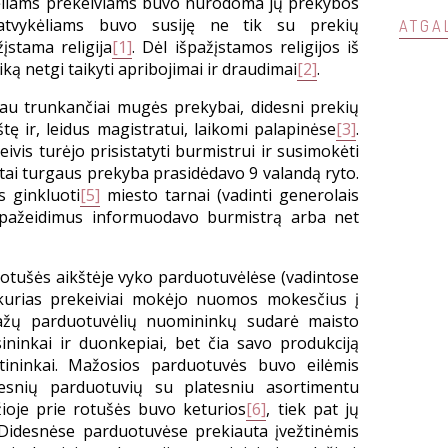
ykėliams prekeiviams buvo nurodoma jų prekybos
atvykėliams buvo susiję ne tik su prekių
ATGA
įstama religija
[1]
. Dėl išpažįstamos religijos iš
ką netgi taikyti apribojimai ir draudimai
[2]
.
iau trunkančiai mugės prekybai, didesni prekių
tę ir, leidus magistratui, laikomi palapinėse
[3]
.
vis turėjo prisistatyti burmistrui ir susimokėti
stai turgaus prekyba prasidėdavo 9 valandą ryto.
s ginkluoti
[5]
miesto tarnai (vadinti generolais
e pažeidimus informuodavo burmistrą arba net
otušės aikštėje vyko parduotuvėlėse (vadintose
 kurias prekeiviai mokėjo nuomos mokesčius į
žų parduotuvėlių nuomininkų sudarė maisto
ninkai ir duonkepiai, bet čia savo produkciją
tininkai. Mažosios parduotuvės buvo eilėmis
esnių parduotuvių su platesniu asortimentu
žioje prie rotušės buvo keturios
[6]
, tiek pat jų
. Didesnėse parduotuvėse prekiauta įvežtinėmis