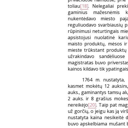
toliau
[18]
. Nelegaliai pre
gaminius mažesnėmis ka
nukentėdavo miesto paja
reguliuodavo svarbiausių pr
rūpinimusi neturtingais mie
apsistojusi nuolatinė kar
maisto produktų, mėsos ir
mieste trūkstant produktų 
užrakindavo sandėliuose
magistratas buvo priverstas
kainos kildavo tik ypatingais
1764 m. nustatyta,
kasmet mokėtų 12 auksinų,
auks., gaminantys tamsų alų 
2 auks. ir 8 grašius moke
nereikėjo
[20]
. Taip pat mag
už gorčių, o jeigu kas ją v
nustatyta kaina nesikeitė 
buvo apskelbiama mušant 