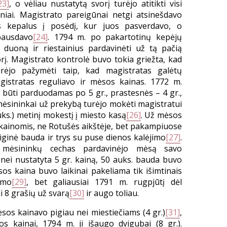
23]
, o vėliau nustatytą svorį turėjo atitikti visi
iniai. Magistrato pareigūnai netgi atsinešdavo
s kepalus į posėdį, kur juos pasverdavo, o
bausdavo
[24]
. 1794 m. po pakartotinų kepėjų
 duoną ir riestainius pardavinėti už tą pačią
rį. Magistrato kontrolė buvo tokia griežta, kad
rėjo pažymėti taip, kad magistratas galėtų
gistratas reguliavo ir mėsos kainas. 1772 m.
 būti parduodamas po 5 gr., prastesnės – 4 gr.,
si mėsininkai už prekybą turėjo mokėti magistratui
ks.) metinį mokestį į miesto kasą
[26]
. Už mėsos
ainomis, ne Rotušės aikštėje, bet pakampiuose
ginė bauda ir trys su puse dienos kalėjimo
[27]
.
 mėsininkų cechas pardavinėjo mėsą savo
nei nustatyta 5 gr. kainą, 50 auks. bauda buvo
sos kaina buvo laikinai pakeliama tik išimtinais
umo
[29]
, bet galiausiai 1791 m. rugpjūtį dėl
ki 8 grašių už svarą
[30]
ir augo toliau.
sos kainavo pigiau nei miestiečiams (4 gr.)
[31]
,
s kainai, 1794 m. ji išaugo dvigubai (8 gr.).