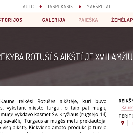
AUTC
TARPUKARIS
MARŠRUTAI
STORIJOS
GALERIJA
PAIEŠKA
ŽEMĖLAP
EKYBA ROTUŠĖS AIKŠTĖJE XVIII AMŽI
Kaune telkėsi Rotušės aikštėje, kuri buvo
REIKŠ
ais, vykstant miesto turgui, o taip pat mugių
Kauno
 mugė vykdavo kasmet Šv. Kryžiaus (rugsėjo 14)
TERIT
ejų savaičių. Turgaus ar mugės metu prekiautojai
o visą aikštę. Kiekvieno amato produkcija turėjo