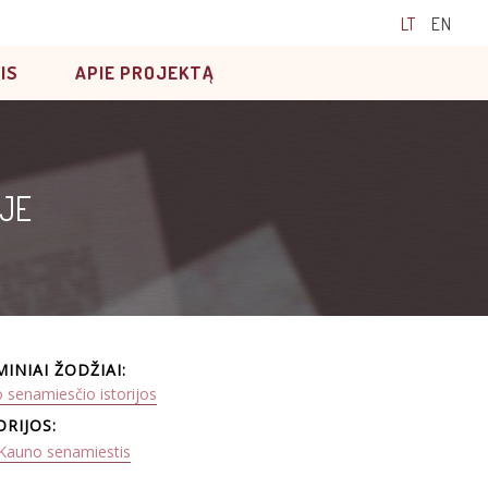
LT
EN
IS
APIE PROJEKTĄ
UJE
MINIAI ŽODŽIAI:
 senamiesčio istorijos
ORIJOS:
Kauno senamiestis