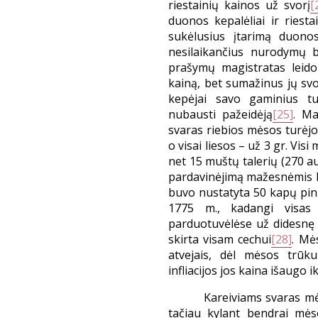
riestainių kainos už svorį
[
duonos kepalėliai ir riesta
sukėlusius įtarimą duono
nesilaikančius nurodymų 
prašymų magistratas leido
kainą, bet sumažinus jų svo
kepėjai savo gaminius tu
nubausti pažeidėją
[25]
. Ma
svaras riebios mėsos turėjo
o visai liesos – už 3 gr. Vi
net 15 muštų talerių (270 au
pardavinėjimą mažesnėmis k
buvo nustatyta 50 kapų pini
1775 m., kadangi visas
parduotuvėlėse už didesnę 
skirta visam cechui
[28]
. Mė
atvejais, dėl mėsos trūk
infliacijos jos kaina išaugo i
Kareiviams svaras mė
tačiau kylant bendrai mėso