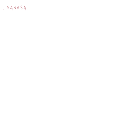
L Į SĄRAŠĄ