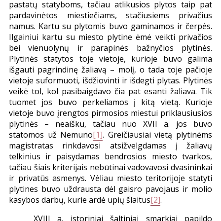
pastatų statyboms, tačiau atlikusios plytos taip pat
pardavinėtos miestiečiams, stačiusiems privačius
namus. Kartu su plytomis buvo gaminamos ir čerpės.
Ilgainiui kartu su miesto plytine ėmė veikti privačios
bei vienuolynų ir parapinės bažnyčios plytinės.
Plytinės statytos toje vietoje, kurioje buvo galima
išgauti pagrindinę žaliavą – molį, o tada toje pačioje
vietoje suformuoti, išdžiovinti ir išdegti plytas. Plytinės
veikė tol, kol pasibaigdavo čia pat esanti žaliava. Tik
tuomet jos buvo perkeliamos į kitą vietą. Kurioje
vietoje buvo įrengtos pirmosios miestui priklausiusios
plytinės – neaišku, tačiau nuo XVII a. jos buvo
statomos už Nemuno
[1]
. Greičiausiai vietą plytinėms
magistratas rinkdavosi atsižvelgdamas į žaliavų
telkinius ir paisydamas bendrosios miesto tvarkos,
tačiau šiais kriterijais nebūtinai vadovavosi dvasininkai
ir privatūs asmenys. Vėliau miesto teritorijoje statyti
plytines buvo uždrausta dėl gaisro pavojaus ir molio
kasybos darbų, kurie ardė upių šlaitus
[2]
.
XVIII a. istoriniai šaltiniai smarkiai papildo