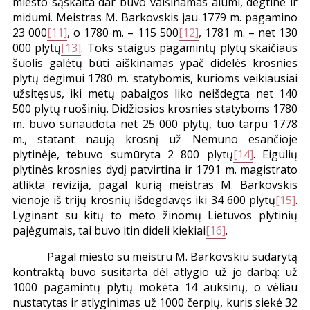
miesto sąskaita dar buvo vaišinamas alumi, degtine ir
midumi. Meistras M. Barkovskis jau 1779 m. pagamino
23 000
[11]
, o 1780 m. – 115 500
[12]
, 1781 m. – net 130
000 plytų
[13]
. Toks staigus pagamintų plytų skaičiaus
šuolis galėtų būti aiškinamas ypač didelės krosnies
plytų degimui 1780 m. statybomis, kurioms veikiausiai
užsitęsus, iki metų pabaigos liko neišdegta net 140
500 plytų ruošinių. Didžiosios krosnies statyboms 1780
m. buvo sunaudota net 25 000 plytų, tuo tarpu 1778
m., statant naują krosnį už Nemuno esančioje
plytinėje, tebuvo sumūryta 2 800 plytų
[14]
. Eigulių
plytinės krosnies dydį patvirtina ir 1791 m. magistrato
atlikta revizija, pagal kurią meistras M. Barkovskis
vienoje iš trijų krosnių išdegdavęs iki 34 600 plytų
[15]
.
Lyginant su kitų to meto žinomų Lietuvos plytinių
pajėgumais, tai buvo itin dideli kiekiai
[16]
.
Pagal miesto su meistru M. Barkovskiu sudarytą
kontraktą buvo susitarta dėl atlygio už jo darbą: už
1000 pagamintų plytų mokėta 14 auksinų, o vėliau
nustatytas ir atlyginimas už 1000 čerpių, kuris siekė 32