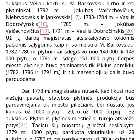
auksinus. Vėliau kartu su M. Barkovskiu dirbo ir kiti
plytininkai. 1782 m. – Jokūbas Vaičechovičius,
Niebrydovskis ir Jankovskis
[17]
, 1783‑1784 m. – Vasilis
Dobročynskis
[18]
, 1785 m. – Jokūbas
Vaičechovičius
[19]
, 1791 m. – Vasilis Dobročinskis
[20]
.
Už jų darbą magistratas atsiskaitydavo tokiomis
pačiomis sąlygomis kaip ir su meistru M. Barkovskiu.
1782‑1786 m. plytininkai išdegdavo nuo 140 000 iki 148
000 plytų, o 1791 m. išdegė 151 000 plytų. Čerpės
miesto plytinėje buvo gaminamos tik iškilus poreikiui
(1782, 1786 ir 1791 m.) ir tik mažesnioji jų dalis buvo
parduodama.
Dar 1778 m. magistratas nutarė, kad likusi nuo
viešųjų pastatų statybos plytinės produkcija bus
pardavinėjama tik miesto piliečiams bei nustatė jos
kainas: už 1000 plytų – 20, o už 1000 čerpių – 32
auksinus. Plytas iš plytinės miestiečiai turėjo atsivežti
patys
[21]
. Tačiau šių nuostatų griežtai nesilaikyta.
1779 m. 1000 plytų parduota vidutiniškai už 28
auksinus, o 1780 m. jos pardavinėtos už 30 auksinų be