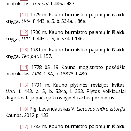
protokolas,
Ten pat
, l. 486a-487.
[11]
1779 m. Kauno burmistro pajamų ir išlaidų
knyga,
LVIA
, f. 443, a. 5, b. 534a, l. 86a.
[12]
1780 m. Kauno burmistro pajamų ir išlaidų
knyga,
LVIA
, f. 443, a. 5, b. 534, l. 146a.
[13]
1781 m. Kauno burmistro pajamų ir išlaidų
knyga,
Ten pat
, l. 157.
[14]
1778 05 19 Kauno magistrato posėdžio
protokolas,
LVIA
, f. SA, b. 13873, l. 480.
[15]
1791 m. Kauno plytinės revizijos kvitas,
LVIA
, f. 443, a. 5, b. 534a, l. 333. Plytos veikiausiai
degintos toje pačioje krosnyje 3 kartus per metus.
[16]
Plg. Levandauskas V.
Lietuvos mūro istorija
.
Kaunas, 2012 p. 133.
[17]
1782 m. Kauno burmistro pajamų ir išlaidų