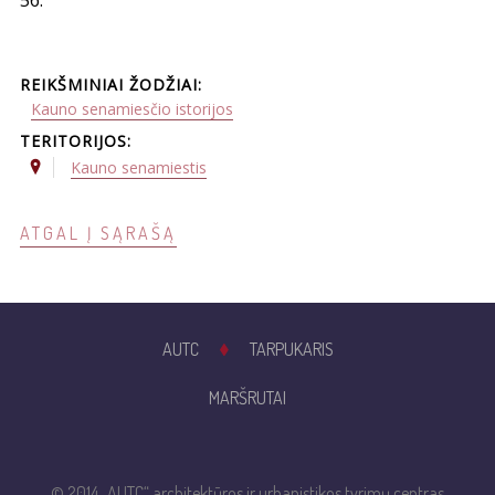
56.
REIKŠMINIAI ŽODŽIAI:
Kauno senamiesčio istorijos
TERITORIJOS:
Kauno senamiestis
ATGAL Į SĄRAŠĄ
AUTC
TARPUKARIS
MARŠRUTAI
© 2014 „AUTC“ architektūros ir urbanistikos tyrimų centras