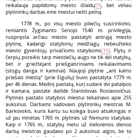
reikalauja papildomų miesto išlaidų
[9]
, bet vėliau
plytininkų darbas ėmė miestui nešti pelną.
1778 m., po visų miesto piliečių susirinkimo,
remiantis Žygimanto Senojo 1540 m. privilegija,
nuspręsta arčiau miesto pastatyti antrąją miesto
plytinę, kadangi statybinių medžiagų nebeužteko
miesto gyventojų privačioms statyboms
[10]
. Plytų ir
čerpių poreikis tarp miestiečių augo ne tik dėl statybų,
bet ir griežtėjant priešgaisriniams reikalavimams
(stogų danga ir kaminai). Naujoji plytinė „ant kalno
priešais miestą“ (prie Eigulių) buvo pastatyta 1779 m.
per 46 dienas. Medinį pastatą, kurį sudarė dvi patalpos
ir kamara, pastatė dailidė Stanislovas Roslavovičius.
Plytinės pastato statybos miestui tekainavo apie 255
auksinus. Darbams vadovavo plytininkų meistras M.
Barkovskis, kuris kartu su kolega buvo atsakingas ir
už jau minėtas 1765 m. plytinės už Nemuno statybas.
Kaip ir 1765 m., statybų metu už kiekvienos dienos
darbą meistras gaudavo po 2 auksinus algos, be to