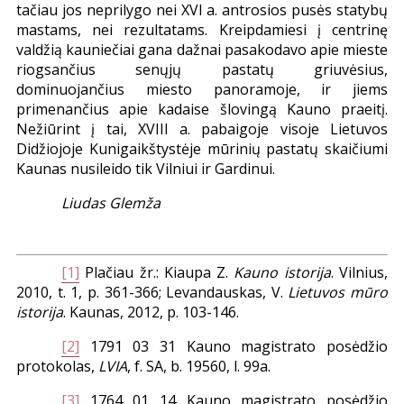
tačiau jos neprilygo nei XVI a. antrosios pusės statybų
mastams, nei rezultatams. Kreipdamiesi į centrinę
valdžią kauniečiai gana dažnai pasakodavo apie mieste
riogsančius senųjų pastatų griuvėsius,
dominuojančius miesto panoramoje, ir jiems
primenančius apie kadaise šlovingą Kauno praeitį.
Nežiūrint į tai, XVIII a. pabaigoje visoje Lietuvos
Didžiojoje Kunigaikštystėje mūrinių pastatų skaičiumi
Kaunas nusileido tik Vilniui ir Gardinui.
Liudas Glemža
[1]
Plačiau žr.: Kiaupa Z.
Kauno istorija
. Vilnius,
2010, t. 1, p. 361-366; Levandauskas, V.
Lietuvos mūro
istorija
. Kaunas, 2012, p. 103-146.
[2]
1791 03 31 Kauno magistrato posėdžio
protokolas,
LVIA
, f. SA, b. 19560, l. 99a.
[3]
1764 01 14 Kauno magistrato posėdžio