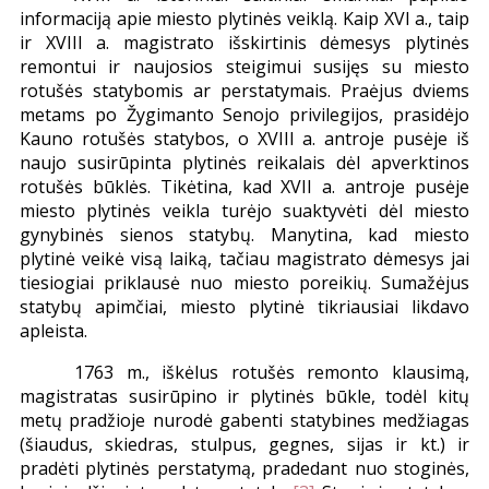
informaciją apie miesto plytinės veiklą. Kaip XVI a., taip
ir XVIII a. magistrato išskirtinis dėmesys plytinės
remontui ir naujosios steigimui susijęs su miesto
rotušės statybomis ar perstatymais. Praėjus dviems
metams po Žygimanto Senojo privilegijos, prasidėjo
Kauno rotušės statybos, o XVIII a. antroje pusėje iš
naujo susirūpinta plytinės reikalais dėl apverktinos
rotušės būklės. Tikėtina, kad XVII a. antroje pusėje
miesto plytinės veikla turėjo suaktyvėti dėl miesto
gynybinės sienos statybų. Manytina, kad miesto
plytinė veikė visą laiką, tačiau magistrato dėmesys jai
tiesiogiai priklausė nuo miesto poreikių. Sumažėjus
statybų apimčiai, miesto plytinė tikriausiai likdavo
apleista.
1763 m., iškėlus rotušės remonto klausimą,
magistratas susirūpino ir plytinės būkle, todėl kitų
metų pradžioje nurodė gabenti statybines medžiagas
(šiaudus, skiedras, stulpus, gegnes, sijas ir kt.) ir
pradėti plytinės perstatymą, pradedant nuo stoginės,