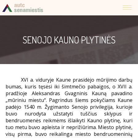
SENOJO KAUNO PLYTINĖS
XVI a. viduryje Kaune prasidėjo mūrijimo darbų
bumas, kuris tęsėsi iki šimtmečio pabaigos, o XVII a.
pradžioje Aleksandras Gvagninis Kauną pavadino
„mūriniu miestu“. Pagrindus šiems pokyčiams Kaune
padėjo 1540 m. Žygimanto Senojo privilegija, kurioje
buvo nurodyta užstatyti tuščius sklypus ir
bendruomenės reikmėms išlaikyti Kauno plytinę, kuri
tuo metu buvo apleista ir neprižiūrima. Miesto plytinė,
visų pirma, buvo reikalinga miesto bendruomeninių