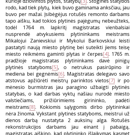
kurioje džiovintos plytos, statybų
[3]
. Stoginės statybos
rodo, kad tiek plytų, kiek buvo gaminama anksčiau, jau
buvo per mažai. Įsibėgėjus rotušės remonto darbams
tapo aišku, kad tokios plytinės pajėgumų nebeužteks,
todėl 1764 m. lapkritį magistratas vienbalsiai
nusprendė atvykusiems plytininkams meistrams
Mikalojui Zanievskiui ir Mykolui Barkovskiui leisti
pastatyti naują miesto plytinę bei suteikti jiems teisę
miesto reikmėms gaminti plytas ir čerpes
[4]
. 1765 m.
pradžioje magistratas plytininkams davė pinigų
plytinės statyboms
[5]
, o netrukus pasirūpino ir
mediena bei gegnėmis
[6]
. Magistratas delegavo savo
atstovus apžiūrėti meistrų parinktos vietos
[7]
ir po
mėnesio burmistras jau paragino užbaigti plytinės
statybas, o kad darbas vyktų našiau nurodė miesto
valstiečiams, prižiūrimiems girininko, padėti
meistrams
[8]
. Kokiomis sąlygomis dirbo plytininkai
nėra žinoma. Vykstant plytinės statyboms, meistrui už
dienos darbą nustatyta 2 auksinų alga. Rotušės
rekonstrukcijos darbams jau einant į pabaigą,
magistratas aiškino, kad plytininko išlaikymas kasmet