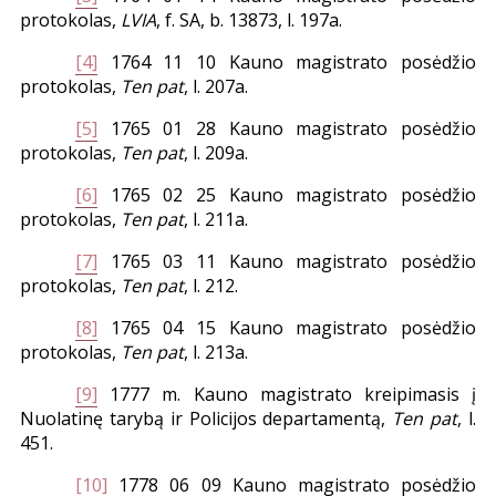
protokolas,
LVIA
, f. SA, b. 13873, l. 197a.
[4]
1764 11 10 Kauno magistrato posėdžio
protokolas,
Ten pat
, l. 207a.
[5]
1765 01 28 Kauno magistrato posėdžio
protokolas,
Ten pat
, l. 209a.
[6]
1765 02 25 Kauno magistrato posėdžio
protokolas,
Ten pat
, l. 211a.
[7]
1765 03 11 Kauno magistrato posėdžio
protokolas,
Ten pat
, l. 212.
[8]
1765 04 15 Kauno magistrato posėdžio
protokolas,
Ten pat
, l. 213a.
[9]
1777 m. Kauno magistrato kreipimasis į
Nuolatinę tarybą ir Policijos departamentą,
Ten pat
, l.
451.
[10]
1778 06 09 Kauno magistrato posėdžio