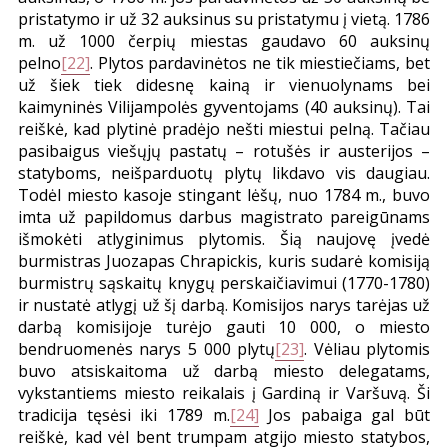
pristatymo ir už 32 auksinus su pristatymu į vietą. 1786
m. už 1000 čerpių miestas gaudavo 60 auksinų
pelno
[22]
. Plytos pardavinėtos ne tik miestiečiams, bet
už šiek tiek didesnę kainą ir vienuolynams bei
kaimyninės Vilijampolės gyventojams (40 auksinų). Tai
reiškė, kad plytinė pradėjo nešti miestui pelną. Tačiau
pasibaigus viešųjų pastatų – rotušės ir austerijos –
statyboms, neišparduotų plytų likdavo vis daugiau.
Todėl miesto kasoje stingant lėšų, nuo 1784 m., buvo
imta už papildomus darbus magistrato pareigūnams
išmokėti atlyginimus plytomis. Šią naujovę įvedė
burmistras Juozapas Chrapickis, kuris sudarė komisiją
burmistrų sąskaitų knygų perskaičiavimui (1770-1780)
ir nustatė atlygį už šį darbą. Komisijos narys tarėjas už
darbą komisijoje turėjo gauti 10 000, o miesto
bendruomenės narys 5 000 plytų
[23]
. Vėliau plytomis
buvo atsiskaitoma už darbą miesto delegatams,
vykstantiems miesto reikalais į Gardiną ir Varšuvą. Ši
tradicija tęsėsi iki 1789 m.
[24]
Jos pabaiga gal būt
reiškė, kad vėl bent trumpam atgijo miesto statybos,