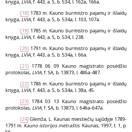
knyga,
LVIA
, f. 443, a. 5, b. 534, l. 162a, 166a.
[18]
1783 m. Kauno burmistro pajamų ir išlaidų
knyga,
LVIA
, f. 443, a. 5, b. 534a, l. 103, 107a.
[19]
1785 m. Kauno burmistro pajamų ir išlaidų
knyga,
LVIA
, f. 443, a. 5, b. 534, l. 238.
[20]
1791 m. Kauno burmistro pajamų ir išlaidų
knyga,
LVIA
, f. 443, a. 5, b. 534a, l. 66a.
[21]
1778 06 09 Kauno magistrato posėdžio
protokolas,
LVIA
, f. SA, b. 13873, l. 486a-487.
[22]
1786 m. Kauno burmistro pajamų ir išlaidų
knyga,
LVIA,
f. 443, a. 5, b. 534a, l. 38a, 45.
[23]
1784 03 13 Kauno magistrato posėdžio
protokolas,
LVIA
, f. SA, b. 13873, l. 646a-647a.
[24]
Glemža, L. Kaunas miestiečių sąjūdyje 1789-
1791 m.
Kauno istorijos metraštis
. Kaunas, 1997, t. 1, p.