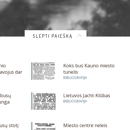
SLĖPTI PAIEŠKĄ
nio
Koks bus Kauno miesto
avojus dar
tunelis
BIBLIOGRAFIJA
obusų
Lietuvos Jacht-Klūbas
junga
BIBLIOGRAFIJA
usų stotį
Miesto centre neleis