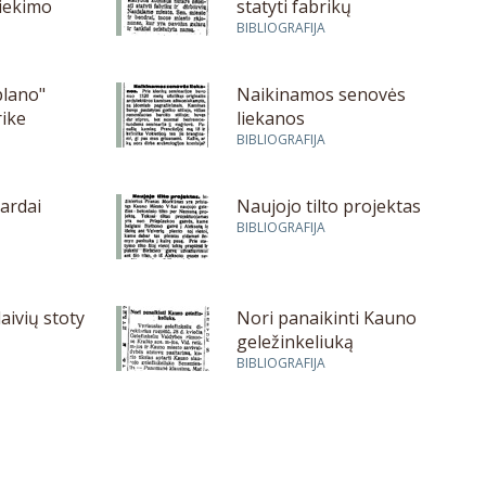
iekimo
statyti fabrikų
BIBLIOGRAFIJA
plano"
Naikinamos senovės
rike
liekanos
BIBLIOGRAFIJA
vardai
Naujojo tilto projektas
BIBLIOGRAFIJA
aivių stoty
Nori panaikinti Kauno
geležinkeliuką
BIBLIOGRAFIJA