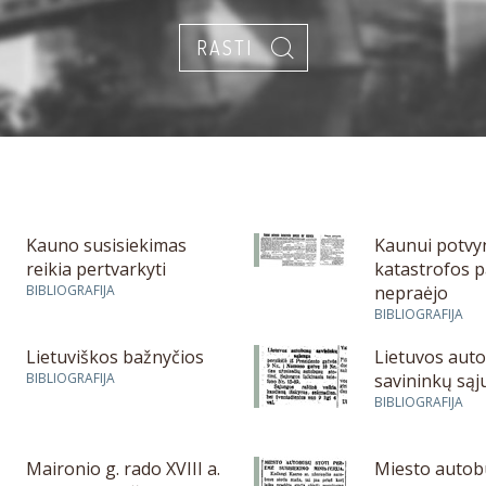
Kauno susisiekimas
Kaunui potvy
reikia pertvarkyti
katastrofos p
BIBLIOGRAFIJA
nepraėjo
BIBLIOGRAFIJA
Lietuviškos bažnyčios
Lietuvos aut
BIBLIOGRAFIJA
savininkų są
BIBLIOGRAFIJA
Maironio g. rado XVIII a.
Miesto autob