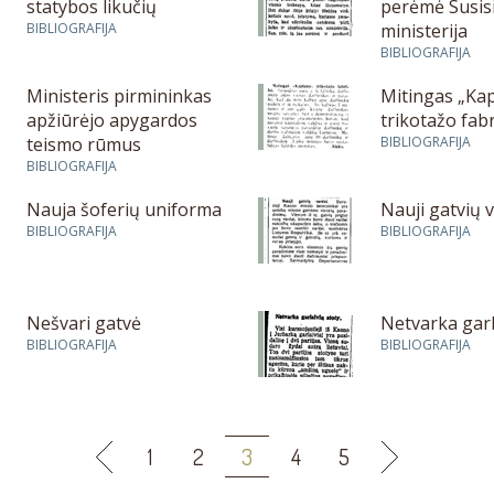
statybos likučių
perėmė Susis
BIBLIOGRAFIJA
ministerija
BIBLIOGRAFIJA
Ministeris pirmininkas
Mitingas „Ka
apžiūrėjo apygardos
trikotažo fab
teismo rūmus
BIBLIOGRAFIJA
BIBLIOGRAFIJA
Nauja šoferių uniforma
Nauji gatvių 
BIBLIOGRAFIJA
BIBLIOGRAFIJA
Nešvari gatvė
Netvarka garl
BIBLIOGRAFIJA
BIBLIOGRAFIJA
1
2
3
4
5