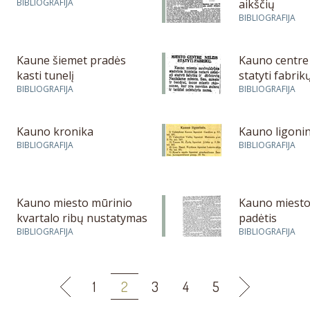
BIBLIOGRAFIJA
aikščių
BIBLIOGRAFIJA
Kaune šiemet pradės
Kauno centre 
kasti tunelį
statyti fabrik
BIBLIOGRAFIJA
BIBLIOGRAFIJA
Kauno kronika
Kauno ligoni
BIBLIOGRAFIJA
BIBLIOGRAFIJA
Kauno miesto mūrinio
Kauno miesto
kvartalo ribų nustatymas
padėtis
BIBLIOGRAFIJA
BIBLIOGRAFIJA
1
2
3
4
5