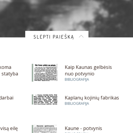
SLĖPTI PAIEŠKĄ
rkoma
Kaip Kaunas gelbėsis
 statyba
nuo potvynio
BIBLIOGRAFIJA
 darbai
Kaplanų kojinių fabrikas
BIBLIOGRAFIJA
visą eilę
Kaune - potvynis