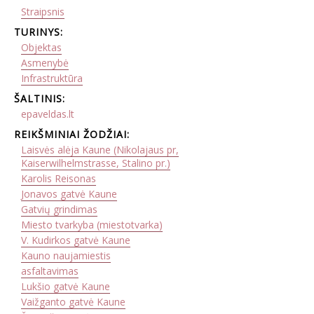
Straipsnis
TURINYS:
Objektas
Asmenybė
Infrastruktūra
ŠALTINIS:
epaveldas.lt
REIKŠMINIAI ŽODŽIAI:
Laisvės alėja Kaune (Nikolajaus pr,
Kaiserwilhelmstrasse, Stalino pr.)
Karolis Reisonas
Jonavos gatvė Kaune
Gatvių grindimas
Miesto tvarkyba (miestotvarka)
V. Kudirkos gatvė Kaune
Kauno naujamiestis
asfaltavimas
Lukšio gatvė Kaune
Vaižganto gatvė Kaune