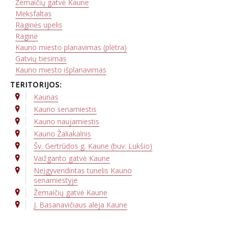
Žemaičių gatvė Kaune
Meksfaltas
Raginės upelis
Raginė
Kauno miesto planavimas (plėtra)
Gatvių tiesimas
Kauno miesto išplanavimas
TERITORIJOS:
Kaunas
Kauno senamiestis
Kauno naujamiestis
Kauno Žaliakalnis
Šv. Gertrūdos g. Kaune (buv. Lukšio)
Vaižganto gatvė Kaune
Neįgyvendintas tunelis Kauno
senamiestyje
Žemaičių gatvė Kaune
J. Basanavičiaus alėja Kaune