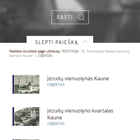
SLĖPTI PAIEŠKĄ
Paieškos rezultatai pagal užklausą:
TERITORIJA:
"Šv. Pranciškaus Ksavero (jėzuitų)
bažnyčia Kaune" |
OBJEKTAS
Jėzuitų vienuolynas Kaune
OBJEKTAS
Jėzuitų vienuolyno kvartalas
Kaune
OBJEKTAS