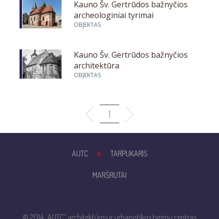
Kauno Šv. Gertrūdos bažnyčios
archeologiniai tyrimai
OBJEKTAS
Kauno Šv. Gertrūdos bažnyčios
architektūra
OBJEKTAS
1
AUTC
TARPUKARIS
MARŠRUTAI
© 2014 „AUTC“ architektūros ir urbanistikos tyrimų centras