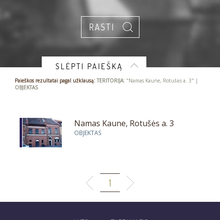
SLĖPTI PAIEŠKĄ
Paieškos rezultatai pagal užklausą:
TERITORIJA:
"Namas Kaune, Rotušės a. 3" |
OBJEKTAS
Namas Kaune, Rotušės a. 3
OBJEKTAS
1