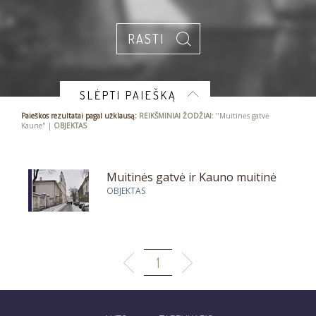
SLĖPTI PAIEŠKĄ
Paieškos rezultatai pagal užklausą:
REIKŠMINIAI ŽODŽIAI:
"Muitinės gatvė
Kaune" |
OBJEKTAS
Muitinės gatvė ir Kauno muitinė
OBJEKTAS
1