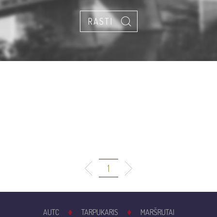
1
AUTC
TARPUKARIS
MARŠRUTAI