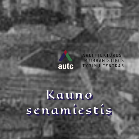
Kauno
senamiestis