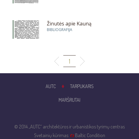
Žinutės apie Kauną
BIBLIOGRAFIJA
1
AUTC
TARPUKARIS
MARŠRUTAI
© 2014 „AUTC“ architektūros ir urbanistikos tyrimų centras
Svetainių kūrimas:
Baltic Condition