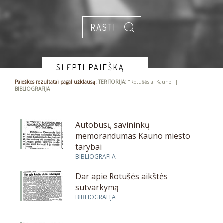
SLĖPTI PAIEŠKĄ
Paieškos rezultatai pagal užklausą:
TERITORIJA:
"Rotušės a. Kaune" |
BIBLIOGRAFIJA
Autobusų savininkų
memorandumas Kauno miesto
tarybai
BIBLIOGRAFIJA
Dar apie Rotušės aikštės
sutvarkymą
BIBLIOGRAFIJA