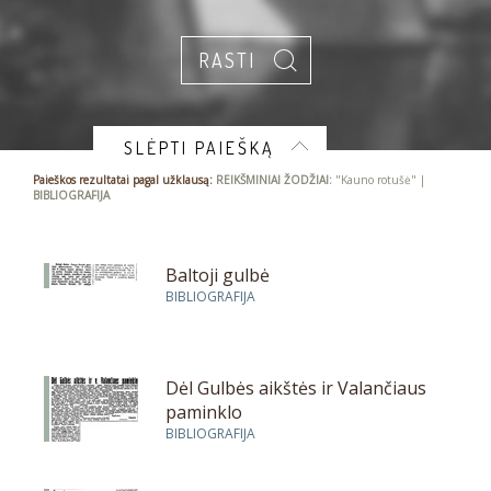
SLĖPTI PAIEŠKĄ
Paieškos rezultatai pagal užklausą:
REIKŠMINIAI ŽODŽIAI:
"Kauno rotušė" |
BIBLIOGRAFIJA
Baltoji gulbė
BIBLIOGRAFIJA
Dėl Gulbės aikštės ir Valančiaus
paminklo
BIBLIOGRAFIJA