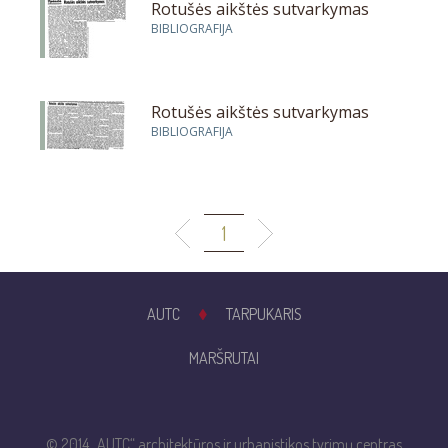
Rotušės aikštės sutvarkymas
BIBLIOGRAFIJA
Rotušės aikštės sutvarkymas
BIBLIOGRAFIJA
1
AUTC
TARPUKARIS
MARŠRUTAI
© 2014 „AUTC“ architektūros ir urbanistikos tyrimų centras