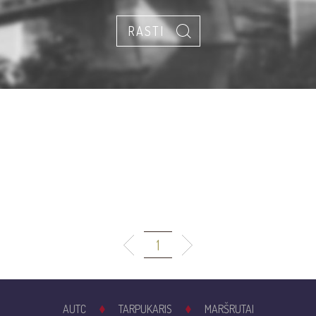
1
AUTC
TARPUKARIS
MARŠRUTAI