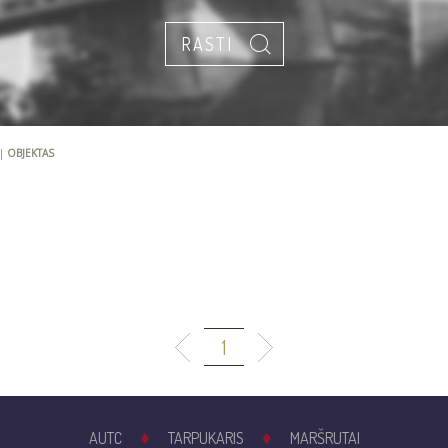
 |
OBJEKTAS
1
AUTC
TARPUKARIS
MARŠRUTAI