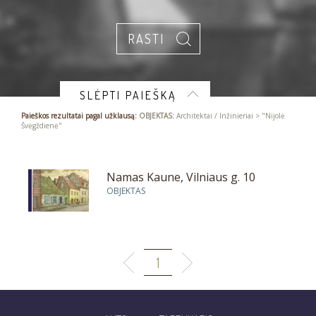
SLĖPTI PAIEŠKĄ
Paieškos rezultatai pagal užklausą:
OBJEKTAS:
Architektai / Inžinieriai > "Nijolė
Švėgždienė"
Namas Kaune, Vilniaus g. 10
OBJEKTAS
1