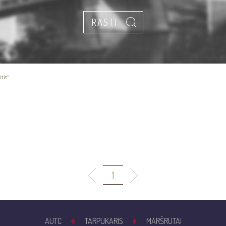
itis"
1
AUTC
TARPUKARIS
MARŠRUTAI