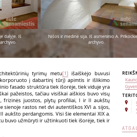
e dalyje. Iš
Nišos ir medinė sija. Iš asmeninio A. Prikock
 archyvo.
archyvo.
hitektūrinių tyrimų metu
[1]
išaiškėjo buvusi
REIKŠ
korporuoto į dabartinį tūrį) apimtis ir išlikimo
Kauno
inio fasado struktūra tiek išorėje, tiek viduje yra
Gyve
iziškai pažeistos, tačiau visiškai aiškios buvo visų
TERIT
frizinės juostos, plytų profiliai, I ir II aukštų
e sienoje rastos net dvi autentiškos XVI a. sijos,
II aukšto perdangomis. Visi šie elementai XIX a.
 buvo užmūryti ir užtinkuoti tiek išorėje, tiek ir
ATGA