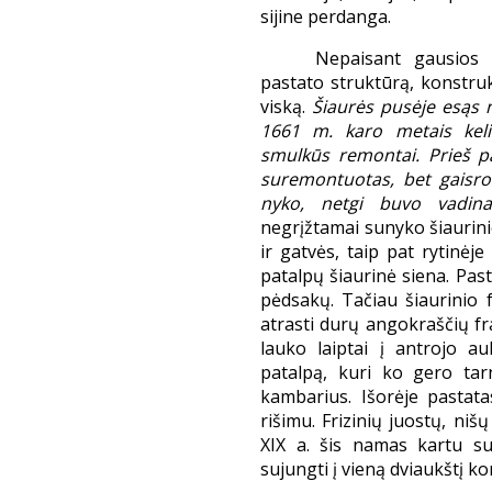
sijine perdanga.
Nepaisant gausios 
pastato struktūrą, konstruk
viską.
Šiaurės pusėje esąs 
1661 m. karo metais keli
smulkūs remontai. Prieš p
suremontuotas, bet gaisro
nyko, netgi buvo vadin
negrįžtamai sunyko šiaurini
ir gatvės, taip pat rytinėj
patalpų šiaurinė siena. Past
pėdsakų. Tačiau šiaurinio f
atrasti durų angokraščių fr
lauko laiptai į antrojo a
patalpą, kuri ko gero tar
kambarius. Išorėje pastat
rišimu. Frizinių juostų, niš
XIX a. šis namas kartu su
sujungti į vieną dviaukštį k