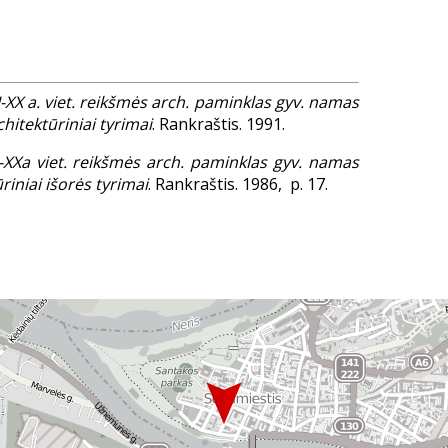
-XX a. viet. reikšmės arch. paminklas gyv. namas
hitektūriniai tyrimai
. Rankraštis. 1991.
-XXa viet. reikšmės arch. paminklas gyv. namas
riniai išorės tyrimai
. Rankraštis. 1986, p. 17.