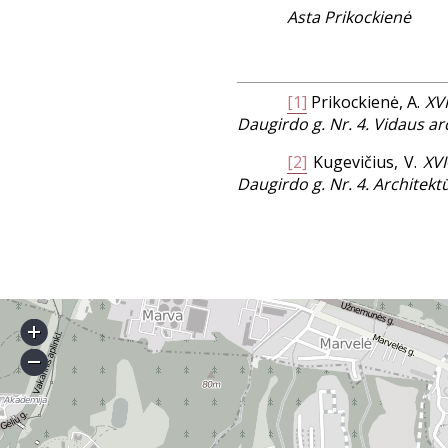
Asta Prikockienė
[1]
Prikockienė, A.
XVI
Daugirdo g. Nr. 4. Vidaus arc
[2]
Kugevičius, V.
XVI
Daugirdo g. Nr. 4. Architektū