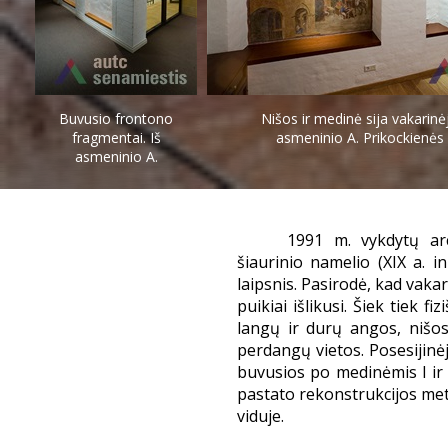
Buvusio frontono
Nišos ir medinė sija vakarinėj
fragmentai. Iš
asmeninio A. Prikockienės
asmeninio A.
Prikockienės
archyvo.
1991 m. vykdytų arc
šiaurinio namelio (XIX a. in
laipsnis. Pasirodė, kad vakar
puikiai išlikusi. Šiek tiek f
langų ir durų angos, nišos, 
perdangų vietos. Posesijinėj
buvusios po medinėmis I ir 
pastato rekonstrukcijos metu
viduje.