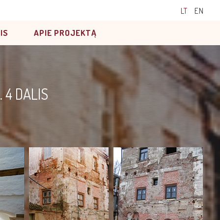
LT
EN
IS
APIE PROJEKTĄ
 4 DALIS