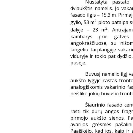
Nustatyta pastato 
dviaukštis namelis. Jo vaka
fasado ilgis – 15,3 m. Pirma
2
gylio, 53 m
ploto patalpa su
2
dalyje – 23 m
. Antraja
kambarys prie gatvės 
angokraščiuose, su nišomi
langeliu tarplangyje vakar
viduryje ir tokio pat dydži
pusėje.
Buvusį namelio ilgį va
aukšto lygyje rastas front
analogiškomis vakarinio fas
neišliko jokių buvusio fron
Šiaurinio fasado cen
rasti tik durų angos frag
pirmojo aukšto sienos. Pa
avarijos grėsmės pašalin
Paaiškėjo, kad jos, kaip i