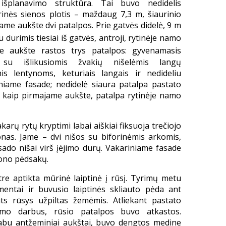
išplanavimo struktūra. Tai buvo nedidelis
rinės sienos plotis – maždaug 7,3 m, šiaurinio
jame aukšte dvi patalpos. Prie gatvės didelė, 9 m
 durimis tiesiai iš gatvės, antroji, rytinėje namo
me aukšte rastos trys patalpos: gyvenamasis
su išlikusiomis žvakių nišelėmis langų
s lentynoms, keturiais langais ir nedideliu
iniame fasade; nedidelė siaura patalpa pastato
o, kaip pirmajame aukšte, patalpa rytinėje namo
karų rytų kryptimi labai aiškiai fiksuoja trečiojo
onas. Jame – dvi nišos su biforinėmis arkomis,
ado nišai virš įėjimo durų. Vakariniame fasade
tono pėdsakų.
tre aptikta mūrinė laiptinė į rūsį. Tyrimų metu
mentai ir buvusio laiptinės skliauto pėda ant
ts rūsys užpiltas žemėmis. Atliekant pastato
imo darbus, rūsio patalpos buvo atkastos.
r abu antžeminiai aukštai, buvo dengtos medine