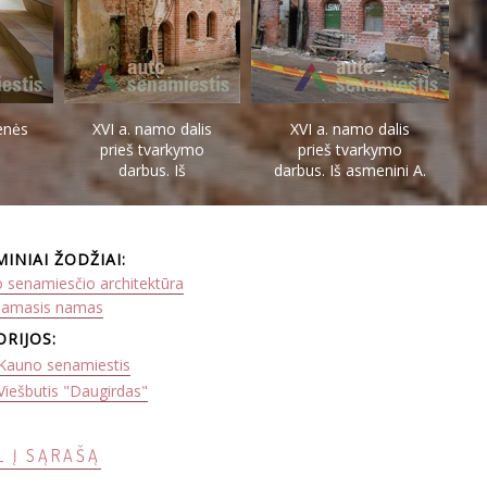
ienės
XVI a. namo dalis
XVI a. namo dalis
prieš tvarkymo
prieš tvarkymo
darbus. Iš
darbus. Iš asmenini A.
asmenini A.
Prikockienės archyvo.
Prikockienės
archyvo.
MINIAI ŽODŽIAI:
 senamiesčio architektūra
namasis namas
ORIJOS:
Kauno senamiestis
Viešbutis "Daugirdas"
L Į SĄRAŠĄ