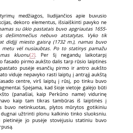
tyrimų medžiagos, liudijančios apie buvusio
cijas, dekoro elementus, išsiaiškinti pavyko ne
namas su ūkio pastatais buvo apgriautas 1655-
s dešimtmečius nebuvo atstatytas. Vyko tik
at didįjį miesto gaisrą (1732 m.), namas buvo
 metu vėl nusiaubtas. Po to statinys pamažu
amas kluonu
[2]
. Per šį negandų laikotarpį
o fasado pirmo aukšto dalis tarp rūsio laiptinės
e pastato pusėje esančių pirmo ir antro aukšto
ato viduje nepavyko rasti laiptų į antrąjį aukštą
asado centre, virš laiptų į rūsį, po tinku buvo
agmentai. Spėjama, kad šioje vietoje galėjo būti
ukšto (panašiai, kaip Perkūno name) vidurinę
navo kaip tam tikras tambūras iš laiptinės į
as buvo netinkuotas, plytos mūrytos gotikiniu
ų dugnai užtrinti plonu kalkinio tinko sluoksniu.
 pietinėje jo pusėje stovėjusiu statiniu buvo
orpusą.