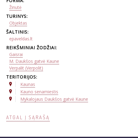
FORMA:
Žinutė
TURINYS:
Objektas
ŠALTINIS:
epaveldas.lt
REIKŠMINIAI ŽODŽIAI:
Gaisrai
M. Daukšos gatvė Kaune
Verpalit (Verpolit)
TERITORIJOS:
Kaunas
Kauno senamiestis
Mykalojaus Daukšos gatvė Kaune
ATGAL Į SĄRAŠĄ