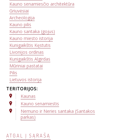
Kauno senamiesčio architektūra
Griuvėsiai
Archeologija
Kauno pilis
Kauno santaka (gojus)
Kauno miesto istorija
Kunigaikštis Kęstutis
Livonijos ordinas
Kunigaikštis Algirdas
Mūriniai pastatai
Pilis
Lietuvos istorija
TERITORIJOS:
Kaunas
Kauno senamiestis
Nemuno ir Neries santaka (Santakos
parkas)
ATGAL Į SĄRAŠĄ