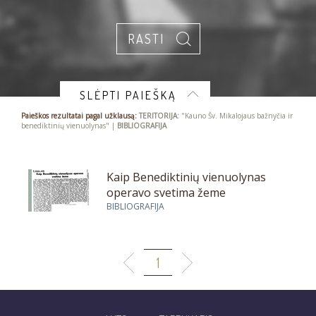
SLĖPTI PAIEŠKĄ
Paieškos rezultatai pagal užklausą:
TERITORIJA:
"Kauno Šv. Mikalojaus bažnyčia ir
benediktinių vienuolynas" |
BIBLIOGRAFIJA
Kaip Benediktinių vienuolynas
operavo svetima žeme
BIBLIOGRAFIJA
1