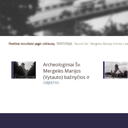
Paieškos rezultatai pagal užklausą:
TERITORIJA:
"Kauno Švč. Mergelės Marijos Ėmimo į da
Archeologiniai Šv.
Mergelės Marijos
(Vytauto) bažnyčios ir
kapinių tyrimai
OBJEKTAS