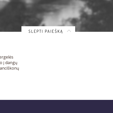
SLĖPTI PAIEŠKĄ
ergelės
o į dangų
ranciškonų