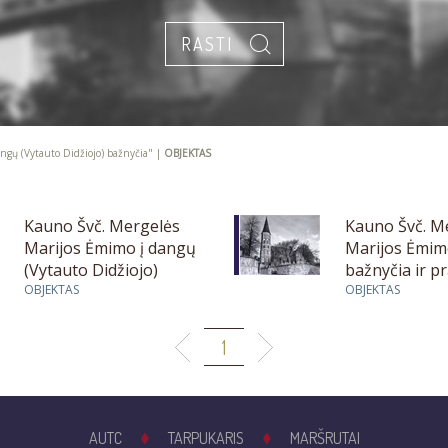
ngų (Vytauto Didžiojo) bažnyčia" |
OBJEKTAS
Kauno Švč. Mergelės
Kauno Švč. M
Marijos Ėmimo į dangų
Marijos Ėmim
(Vytauto Didžiojo)
bažnyčia ir p
bažnyčia
OBJEKTAS
vienuolynas
OBJEKTAS
1
AUTC
TARPUKARIS
MARŠRUTAI